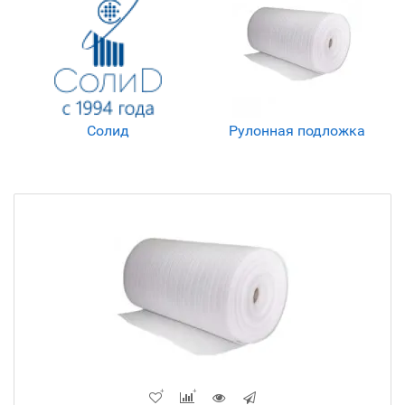
Солид
Рулонная подложка